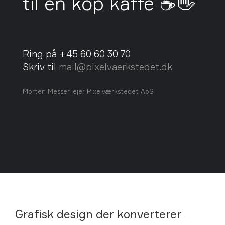
til en kop kaffe ☕👋
Ring på +45 60 60 30 70
Skriv til
mail@pixelvaerkstedet.dk
Morten Messer, ejer Pixelværkstedet ApS
Grafisk design der konverterer