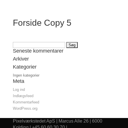
Forside Copy 5
Søg
Seneste kommentarer
efter:
Arkiver
Kategorier
Ingen kategorier
Meta
Log ind
Indlægsfeed
Kommentarfeed
WordPress.org
Pixelværkstedet ApS | Marcus Alle 26 | 6000
Kolding | +45 60 60 30 70 |