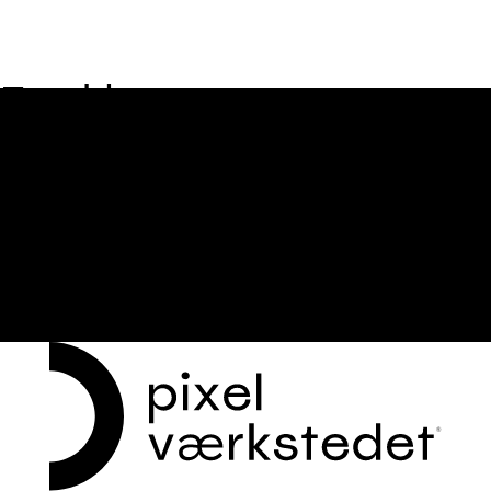
Forside
Cases
Hjemmeside
E-commerce
Webdesign
Grafisk design
Om mig
Kontakt