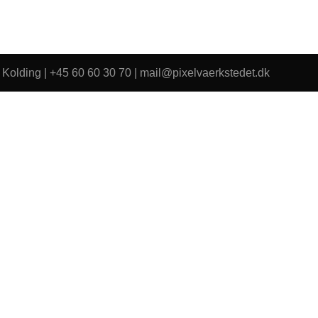
 Kolding | +45 60 60 30 70 | mail@pixelvaerkstedet.dk