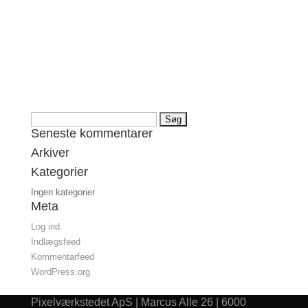
Søg
Seneste kommentarer
efter:
Arkiver
Kategorier
Ingen kategorier
Meta
Log ind
Indlægsfeed
Kommentarfeed
WordPress.org
Pixelværkstedet ApS | Marcus Alle 26 | 6000