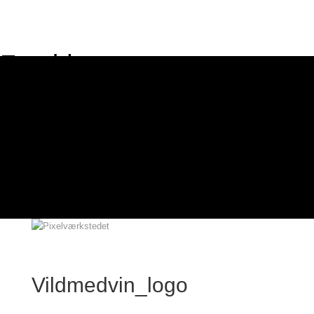
Forside
Cases
Hjemmeside
E-commerce
Webdesign
Grafisk design
Om mig
Kontakt
Vildmedvin_logo