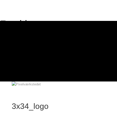
Forside
Cases
Hjemmeside
E-commerce
Webdesign
Grafisk design
Om mig
Kontakt
3x34_logo