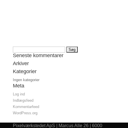
Søg
Seneste kommentarer
efter:
Arkiver
Kategorier
Ingen kategorier
Meta
Log ind
Indlægsfeed
Kommentarfeed
WordPress.org
Pixelværkstedet ApS | Marcus Alle 26 | 6000