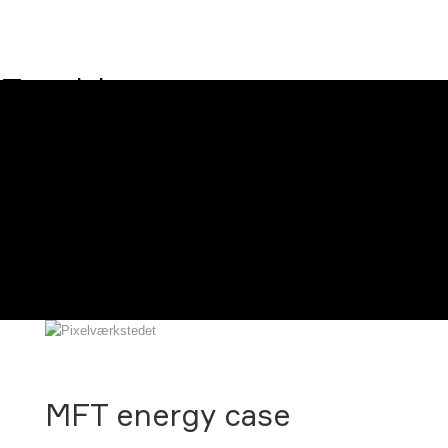
Forside
Cases
Hjemmeside
E-commerce
Webdesign
Grafisk design
Om mig
Kontakt
MFT energy case